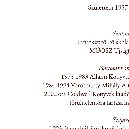
Születtem 1957 
Szakm
Tanárképző Főiskola
MÚOSZ Újságír
Fontosabb m
1975-1983 Állami Könyvter
1984-1994 Vörösmarty Mihály Álta
2002 óta Coldwell Könyvek kiadó
történelemóra tartása h
Szépí
1993 óta publikálok külöböző i