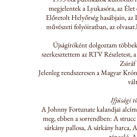
megjelentek a Lyukasóra, az Élet
Előretolt Helyőrség hasábjain, az 
művészeti folyóiratban, az olvasa
Újságíróként dolgoztam többek
szerkesztettem az RTV Részletest, a
Zsiráf
Jelenleg rendszeresen a Magyar Króni
vál
Ifjúsági 
A Johnny Fortunate kalandjai alcímű
meg, ebben a sorrendben: A strucc v
sárkány pallosa, A sárkány harca, 
táncoló, A