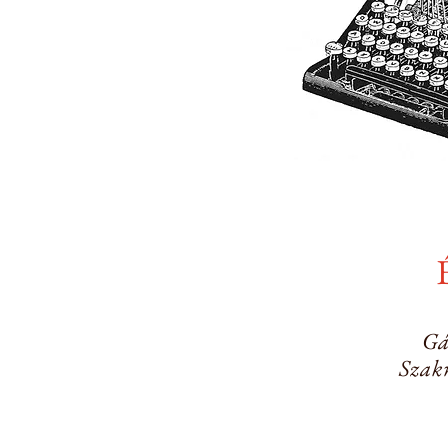
Gá
Szak