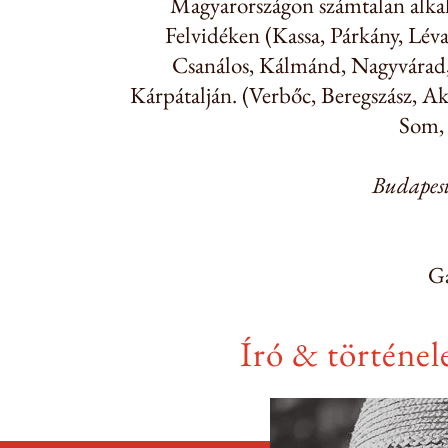
Magyarországon számtalan alka
Felvidéken (Kassa, Párkány, Lév
Csanálos, Kálmánd, Nagyvárad, 
Kárpátalján. (Verbőc, Beregszász, A
Som, 
Budapest
Gá
Író & történel