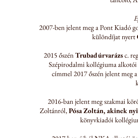
E
2007-ben jelent meg a Pont Kiadó g
különdíjat nyert
2015 őszén
Trubadúrvarázs
c. re
Szépirodalmi kollégiuma alkotói
címmel 2017 őszén jelent meg a
2016-ban jelent meg szakmai kör
Zoltánról,
Pósa Zoltán, akinek nyi
könyvkiadói kollégiu