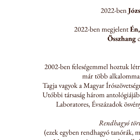
2022-ben
Józs
2022-ben megjelent
Én,
Összhang
2002-ben feleségemmel hoztuk lét
már több alkalommal
Tagja vagyok a Magyar Írószövetség
Utóbbi társaság három antológiájáb
Laboratores, Évszázadok ösvény
Rendhagyó tört
(ezek egyben rendhagyó tanórák, más