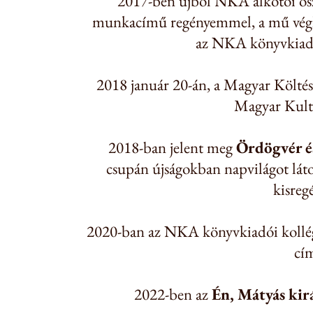
2017-ben újból NKA alkotói ös
munkacímű regényemmel, a mű vég
az NKA könyvkiadó
2018 január 20-án, a Magyar Költé
Magyar Kultú
2018-ban jelent meg
Ördögvér é
csupán újságokban napvilágot látot
kisreg
2020-ban az NKA könyvkiadói kollég
cí
2022-ben az
Én, Mátyás kir